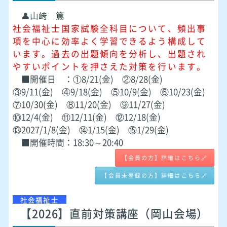
👤山﨑 篤
社会福祉士国家試験全科目について、頻出事
項を中心に効率よく学習できるよう構成して
います。過去の出題傾向を分析し、出題され
やすいポイントを押さえた対策を行います。
■開催日 ：①8/21(金) ②8/28(金)
③9/11(金) ④9/18(金) ⑤10/9(金) ⑥10/23(金)
⑦10/30(金) ⑧11/20(金) ⑨11/27(金)
⑩12/4(金) ⑪12/11(金) ⑫12/18(金)
⑬2027/1/8(金) ⑭1/15(金) ⑮1/29(金)
■開催時間：18:30～20:40
【会員の方】詳細はこちら🔗
【会員未登録の方】詳細はこちら🔗
社会福祉士
【2026】直前対策講座（岡山会場）