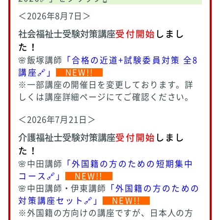
＜2026年8月7日＞
社会福祉士受験対策講座
受付開始
しまし
た！
🌸飯塚講師
「合格の近道+試験委員対策 全8
講座🔗」
NEW!!
※一部講座の開催日を変更しております。詳
しくは講座詳細ページにてご確認ください。
＜2026年7月21日＞
介護福祉士受験対策講座
受付開始
しまし
た！
🌸中田講師
「外国籍の方のための短期集中
コース🔗」
NEW!!
🌸中田講師・伊東講師
「外国籍の方のための
対策講座セット🔗」
NEW!!
※外国籍の方向けの講座ですが、日本人の方