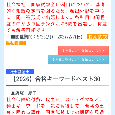
社会福祉士国家試験全19科目について、基礎
的な知識の定着を図るため、頻出分野を中心
に一問一答形式で出題します。各科目10問程
度の中から毎回ランダムに5問を出題し、何度
でも解答可能です。
■開催期間：5/25(月)～2027/2/7(日)
長期間視
聴可能！
【会員の方】詳細はこちら🔗
【会員未登録の方】詳細はこちら🔗
社会福祉士
【2026】合格キーワードベスト30
👤飯塚 慶子
社会保障給付費、民生費、スティグマなど、
頻出キーワードを一気に習得して、合格の土
台を固める講座。国家試験までの期間を見通