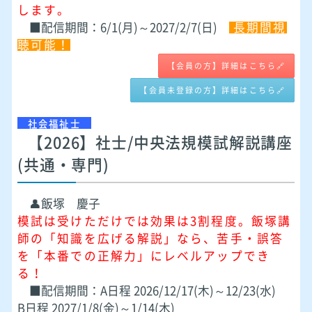
します。
■配信期間：6/1(月)～2027/2/7(日)
長期間視
聴可能！
【会員の方】詳細はこちら🔗
【会員未登録の方】詳細はこちら🔗
社会福祉士
【2026】社士/中央法規模試解説講座
(共通・専門)
👤飯塚 慶子
模試は受けただけでは効果は3割程度。飯塚講
師の「知識を広げる解説」なら、苦手・誤答
を「本番での正解力」にレベルアップでき
る！
■配信期間：A日程 2026/12/17(木)～12/23(水)
B日程 2027/1/8(金)～1/14(木)