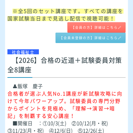
※全5回のセット講座です。すべての講座を
国家試験当日まで見逃し配信で視聴可能！
【会員の方】詳細はこちら🔗
【会員未登録の方】詳細はこちら🔗
社会福祉士
【2026】合格の近道＋試験委員対策
全8講座
👤飯塚 慶子
合格者が選ぶ人気No.1講座が新試験攻略に向
けて今年パワーアップ。試験委員の専門分野
からポイントを見極め、「理解→演習→暗
記」を制覇する安心講座！
■開催日 ：①10/3(土) ②10/12(月・祝)
③11/23(月・祝) ④12/6(日) ⑤12/26(土)