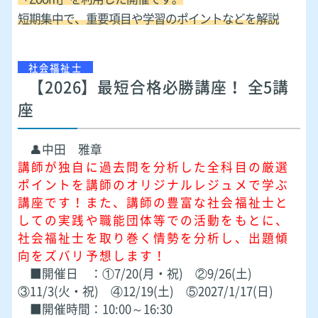
短期集中で、重要項目や学習のポイントなどを解説
社会福祉士
【2026】最短合格必勝講座！ 全5講
座
👤中田 雅章
講師が独自に過去問を分析した全科目の厳選
ポイントを講師のオリジナルレジュメで学ぶ
講座です！また、講師の豊富な社会福祉士と
しての実践や職能団体等での活動をもとに、
社会福祉士を取り巻く情勢を分析し、出題傾
向をズバリ予想します！
■開催日 ：①7/20(月・祝) ②9/26(土)
③11/3(火・祝) ④12/19(土) ⑤2027/1/17(日)
■開催時間：10:00～16:30