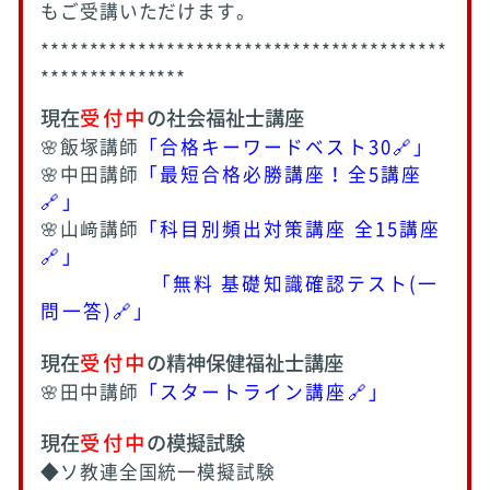
もご受講いただけます。
******************************************
***************
現在
受付中
の社会福祉士講座
🌸飯塚講師
「
合格キーワードベスト30🔗
」
🌸中田講師
「最短合格必勝講座！全5講座
🔗」
🌸山﨑講師
「
科目別頻出対策講座 全15講座
🔗
」
「無料 基礎知識確認テスト(一
問一答)🔗」
現在
受付中
の精神保健福祉士講座
🌸田中講師
「スタートライン講座🔗」
現在
受付中
の模擬試験
◆ソ教連全国統一模擬試験